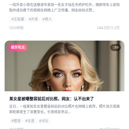
一段外卖小哥在送餐途中发现一名女子站在天桥护栏外，随即停车上前劝
阻并成功救下的视频在网络上广泛传播，网友纷纷点赞...
#正能量
#外卖
#救人
3小时前
44.5万
1.2万
娱乐吃瓜
89
某女星被曝整容前后对比照，网友：认不出来了
近日，一组某知名女星整容前后的对比照片在网络上疯传，照片显示其面
部轮廓发生了显著变化，引发网友热议...
#整容
#女星
#对比