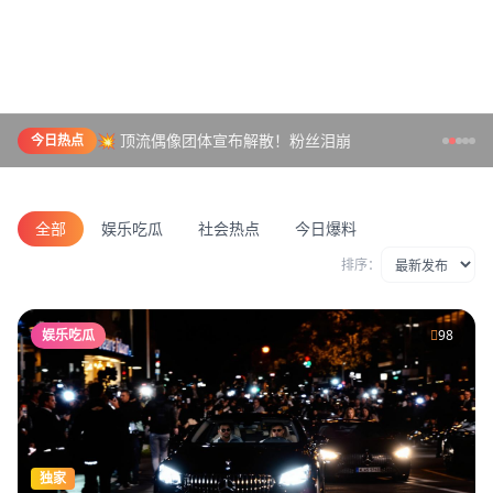
💥 顶流偶像团体宣布解散！粉丝泪崩
今日热点
全部
娱乐吃瓜
社会热点
今日爆料
排序：
娱乐吃瓜
98
独家