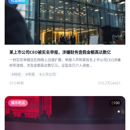
社会热点
96
某上市公司CEO被实名举报，涉嫌财务造假金额高达数亿
一封实名举报信在网络上迅速扩散，举报人声称某知名上市公司CEO涉嫌
财务造假，涉及金额高达数亿元，证监会已介入调查...
#财经
#举报
#上市公司
1小时前
15.7万
4321
娱乐吃瓜
100