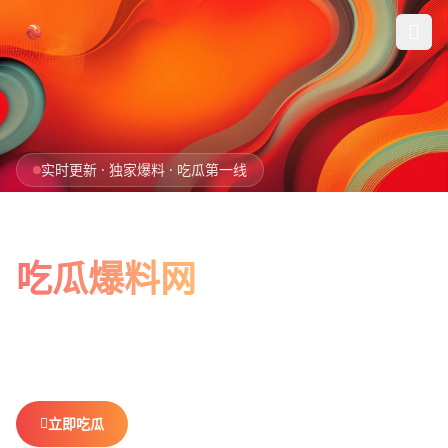
跳过导航
首页
实时更新 · 独家爆料 · 吃瓜第一线
娱乐吃瓜
全网最新最全
社会热点
吃瓜爆料网
今日爆料
娱乐八卦、社会热点、今日爆料，一网打尽。
做你最贴心的
排行榜
吃瓜搭子，不错过任何热点。
社区
立即吃瓜
查看排行榜