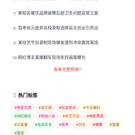
某知名餐饮品牌被曝后厨卫生问题监管立案
7
高考状元放弃名校录取选择自主创业引热议
8
某综艺节目录制现场爆发激烈冲突嘉宾离场
9
网红博主直播翻车现场失控画面曝光
10
查看完整榜单
热门标签
#明星恋情
#娱乐圈
#社会热点
#今日爆料
#网红翻车
#财经八卦
#综艺节目
#电影票房
#正能量
#食品安全
#高考
#创业
#偶像
#直播
#整容