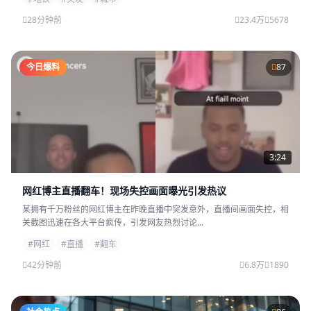
28分钟前
23.4万
5678
今日爆料
87
3:24
网红博主直播翻车！现场失控画面曝光引发热议
某拥有千万粉丝的网红博主在昨晚直播中突发意外，直播间画面失控，相
关截图迅速在各大平台疯传，引发网友热烈讨论...
#网红
#直播
#翻车
42分钟前
6.8万
1890