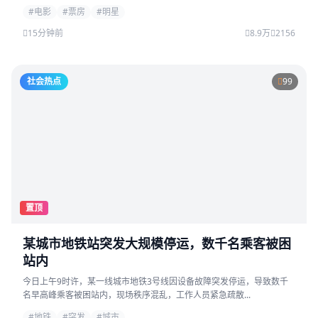
#电影
#票房
#明星
15分钟前
8.9万
2156
社会热点
99
置顶
某城市地铁站突发大规模停运，数千名乘客被困
站内
今日上午9时许，某一线城市地铁3号线因设备故障突发停运，导致数千
名早高峰乘客被困站内，现场秩序混乱，工作人员紧急疏散...
#地铁
#突发
#城市