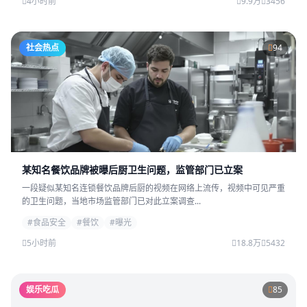
4小时前
9.9万
3456
社会热点
94
某知名餐饮品牌被曝后厨卫生问题，监管部门已立案
一段疑似某知名连锁餐饮品牌后厨的视频在网络上流传，视频中可见严重
的卫生问题，当地市场监管部门已对此立案调查...
#食品安全
#餐饮
#曝光
5小时前
18.8万
5432
娱乐吃瓜
85