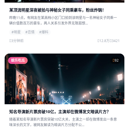
某顶流明星深夜被拍与神秘女子同乘豪车，粉丝炸锅！
昨晚11点，有网友在某高档小区门口拍到该明星与一名神秘女子同乘一
辆价值数百万的豪车，两人关系引发外界无限遐想...
#明星
#恋情
#爆料
3分钟前
12.8万
3421
娱乐吃瓜
92
知名导演新片票房破10亿，主演却在微博发文暗讽片方？
随着某知名导演新片票房突破10亿大关，主演之一却在微博发出一条意
味深长的文字，被网友解读为暗讽片方分配不公...