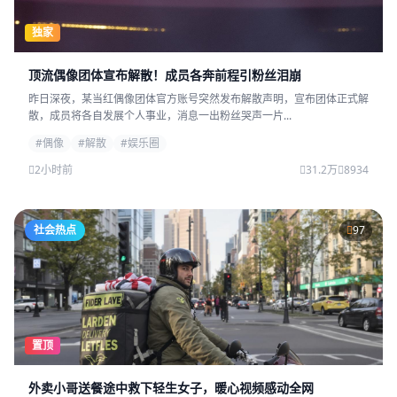
独家
顶流偶像团体宣布解散！成员各奔前程引粉丝泪崩
昨日深夜，某当红偶像团体官方账号突然发布解散声明，宣布团体正式解
散，成员将各自发展个人事业，消息一出粉丝哭声一片...
#偶像
#解散
#娱乐圈
2小时前
31.2万
8934
社会热点
97
置顶
外卖小哥送餐途中救下轻生女子，暖心视频感动全网