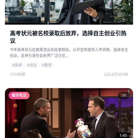
高考状元被名校录取后放弃，选择自主创业引热
议
今年高考状元在被某顶尖名校录取后，公开宣布放弃入学资格，选择自主
创业，此举引发社会各界广泛讨论...
#高考
#创业
#教育
7小时前
23.4万
6789
娱乐吃瓜
91
1:45