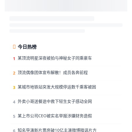
今日热榜
某顶流明星深夜被拍与神秘女子同乘豪车
1
顶流偶像团体宣布解散！成员各奔前程
2
某城市地铁站突发大规模停运数千乘客被困
3
外卖小哥送餐途中救下轻生女子感动全网
4
某上市公司CEO被实名举报涉嫌财务造假
5
知名导演新片票房破10亿主演微博暗讽片方
6